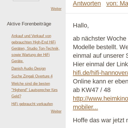
Antworten
von: Ma
Weiter
Aktive Forenbeiträge
Hallo,
Ankauf und Verkauf von
ab nächster Woche 
gebrauchten High-End HiFi
Modelle bestellt. W
Geräten, Studio Ton-Technik,
einmal auf unserer S
sowie Wartung der HiFi
Geräte.
Hier einmal der Lin
Danish Audio Design
hifi.de/hifi-hannover/
Suche Zingali Overture 4
Online kann er ebenf
Welche sind die besten
ab KW47 / 48
"Highend" Lautsprecher fürs
Geld?
http://www.heimkino-
HiFi gebraucht verkaufen
mobiler...
Weiter
Hoffe das war jetzt 