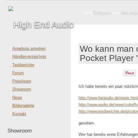
Hallo!
Einloggen
oder
Neu regis
Wo kann man de
Angebote ansehen
Pocket Player 
Händlerverzeichnis
Testberichte
Forum
Preislisten
Ich habe bereits ein paar nützlic
Showroom
News
http://www.fairaudio.de/news.htm
http://www.audio.de/news/colorfly
Bildergalerie
http://www.testberichte.de/p/colorf
Kontakt
gesehen.
Showroom
Wer hat bereits erste Erfahrung