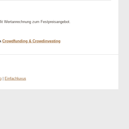
it Wertanrechnung zum Festpreisangebot.
ma
Crowdfunding & Crowdinvesting
g
|
Einfachluxus