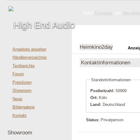
Hallo!
Einloggen
oder
Neu regis
Heimkino2day
Anzei
Angebote ansehen
Händlerverzeichnis
Kontaktinformationen
Testberichte
Forum
Standortinformationen
Preislisten
Showroom
Postleitzahl:
50999
Ort:
Köln
News
Land:
Deutschland
Bildergalerie
Kontakt
Status:
Privatperson
Showroom